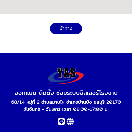
นำทาง
ออกแบบ ติดตั้ง ซ่อมระบบชิลเลอร์โรงงาน
68/14 หมู่ที่ 2 ตำบลมาบไผ่ อำเภอบ้านบึง ชลบุรี 20170
วันจันทร์ - วันเสาร์ เวลา 08:00-17:00 น.