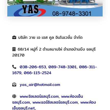
วาย เอ เอส คูล อินโนเวชั่น
บริษัท วาย เอ เอส คูล อินโนเวชั่น จำกัด
68/14 หมู่ที่ 2 ตำบลมาบไผ่ อำเภอบ้านบึง ชลบุรี
20170
038-206-653
,
089-748-3301
,
086-311-
1679
,
066-115-2524
yas_air@hotmail.com
www.ชิลเลอร์ชลบุรี.com
,
www.ห้องเย็น
ชลบุรี.com
,
www.แอร์ซิลเลอร์ชลบุรี.com
,
www.ห้อง
เย็นชลบุรี.net
,