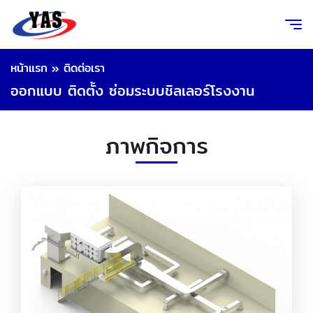
หน้าแรก
»
ติดต่อเรา
ออกแบบ ติดตั้ง ซ่อมระบบชิลเลอร์โรงงาน
ภาพกิจการ