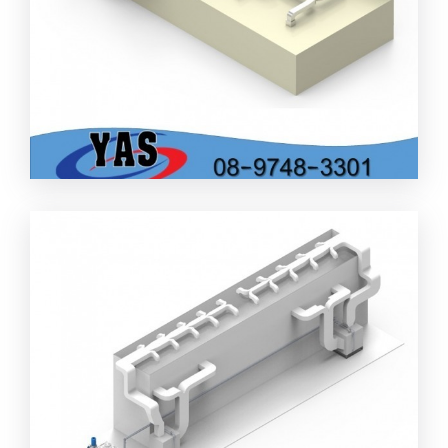
วาย เอ เอส คูล อินโนเวชั่น