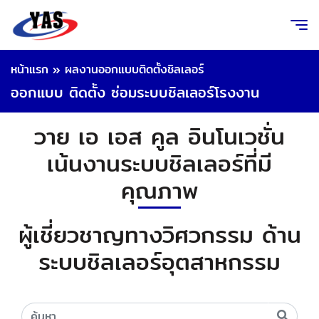
หน้าแรก
»
ผลงานออกแบบติดตั้งชิลเลอร์
ออกแบบ ติดตั้ง ซ่อมระบบชิลเลอร์โรงงาน
วาย เอ เอส คูล อินโนเวชั่น
เน้นงานระบบชิลเลอร์ที่มี
คุณภาพ
ผู้เชี่ยวชาญทางวิศวกรรม ด้าน
ระบบชิลเลอร์อุตสาหกรรม