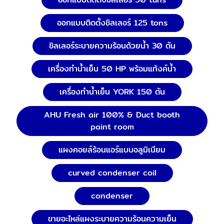
ออกแบบติดตั้งชิลเลอร์ 125 tons
ชิลเลอร์ระบายความร้อนด้วยน้ำ 30 ตัน
เครื่องทำน้ำเย็น 50 HP พร้อมแท้งค์น้ำ
เครื่องทำน้ำเย็น YORK 150 ตัน
AHU Fresh air 100% & Duct booth
paint room
แผงคอยล์ร้อนแอร์แบบอลูมิเนียม
curved condenser coil
condenser
ขายอะไหล่แผงระบายความร้อนความเย็น