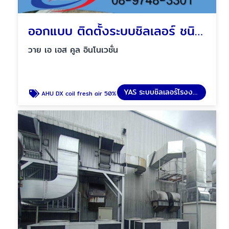
ออกแบบ ติดตั้งระบบชิลเลอร์ ชนิดระบายความร้อนด้วยอากาศ
วาย เอ เอส คูล อินโนเวชั่น
YAS ระบบชิลเลอร์โรงงาน
AHU DX coil fresh air 50%