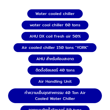
Water cooled chiller
water cool chiller 60 tons
AHU DX coil fresh air 50%
Air cooled chiller 150 tons "YORK"
AHU สำหรับห้องสะอาด
ติดตั้งชิลเลอร์ 40 tons
Air Handling Unit
ทำความเย็นอุตสาหกรรม 40 Ton Air
Cooled Water Chiller
ออกแบบติดตั้งชิลเลอร์ 50 tuns