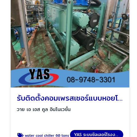
รับติดตั้งคอมเพรสเซอร์แบบหอยโข่ง ชลบุรี
วาย เอ เอส คูล อินโนเวชั่น
YAS ระบบชิลเลอร์โรงงาน
water cool chiller 60 tons