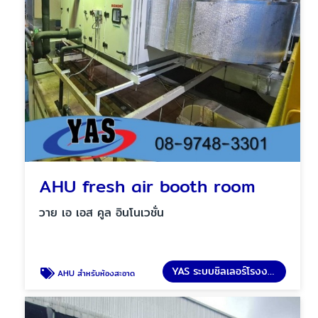
AHU fresh air booth room
วาย เอ เอส คูล อินโนเวชั่น
YAS ระบบชิลเลอร์โรงงาน
AHU สำหรับห้องสะอาด