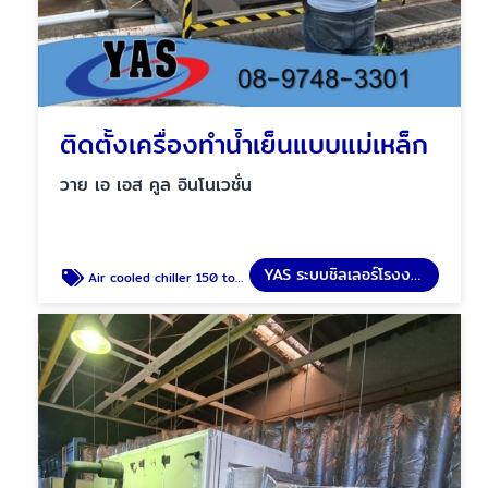
ติดตั้งเครื่องทำน้ำเย็นแบบแม่เหล็ก
วาย เอ เอส คูล อินโนเวชั่น
YAS ระบบชิลเลอร์โรงงาน
Air cooled chiller 150 tons "YORK"