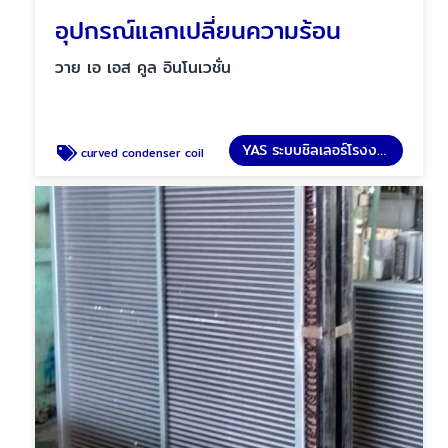
อุปกรณ์แลกเปลี่ยนความร้อน
วาย เอ เอส คูล อินโนเวชั่น
YAS ระบบชิลเลอร์โรงงาน
curved condenser coil